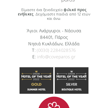
Είμαστε ένα ξενοδοχείο
φιλικό προς
ενήλικες
. Δεχόμαστε παιδιά από 12 ετών
και άνω.
Άγιοι Ανάργυροι - Νάουσα
84401, Πάρος
Νησιά Κυκλάδων, Ελλάδα
T:
(0030) 2284028576
E:
info@coveparos.gr