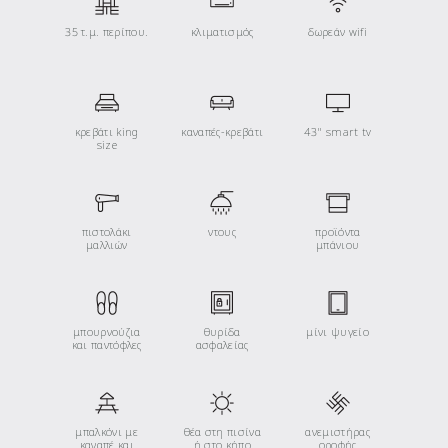
35 τ.μ. περίπου.
κλιματισμός
δωρεάν wifi
κρεβάτι king
καναπές-κρεβάτι
43" smart tv
size
πιστολάκι
ντους
προϊόντα
μαλλιών
μπάνιου
μπουρνούζια
θυρίδα
μίνι ψυγείο
και παντόφλες
ασφαλείας
μπαλκόνι με
θέα στη πισίνα
ανεμιστήρας
καναπέ και
ή στο κήπο
οροφής