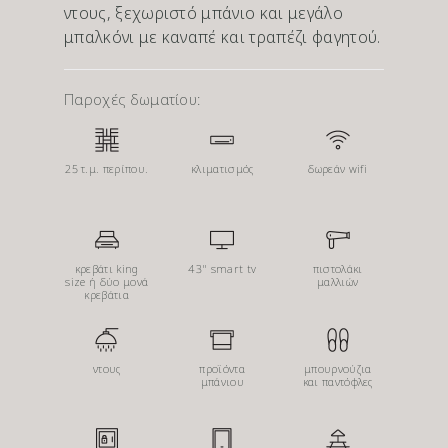
ντους, ξεχωριστό μπάνιο και μεγάλο
μπαλκόνι με καναπέ και τραπέζι φαγητού.
Παροχές δωματίου:
25 τ.μ. περίπου.
κλιματισμός
δωρεάν wifi
κρεβάτι king
43" smart tv
πιστολάκι
size ή δύο μονά
μαλλιών
κρεβάτια
ντους
προϊόντα
μπουρνούζια
μπάνιου
και παντόφλες