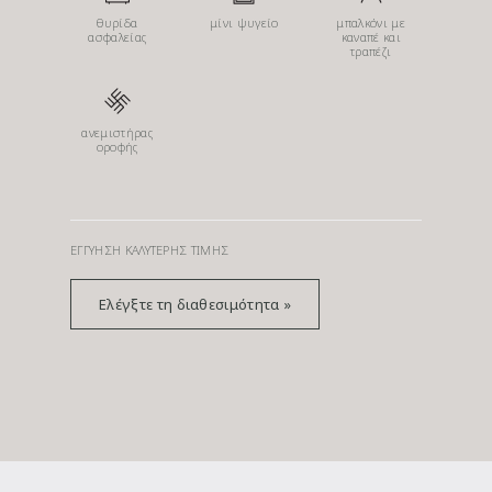
θυρίδα
μίνι ψυγείο
μπαλκόνι με
ασφαλείας
καναπέ και
τραπέζι
ανεμιστήρας
οροφής
ΕΓΓΎΗΣΗ ΚΑΛΎΤΕΡΗΣ ΤΙΜΉΣ
Ελέγξτε τη διαθεσιμότητα »