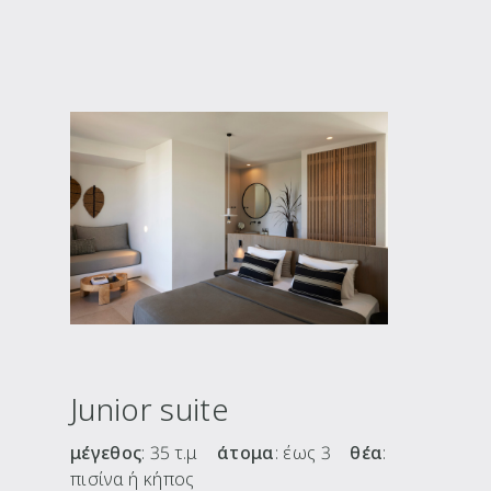
Junior suite
μέγεθος
: 35 τ.μ
άτομα
: έως 3
θέα
:
πισίνα ή κήπος