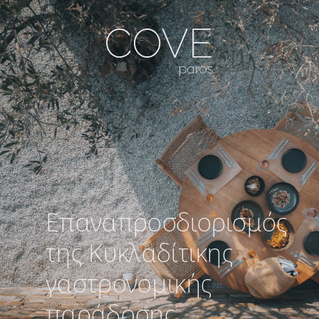
Επαναπροσδιορισμός
της Κυκλαδίτικης
γαστρονομικής
παράδοσης