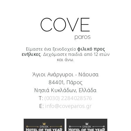
Είμαστε ένα ξενοδοχείο
φιλικό προς
ενήλικες
. Δεχόμαστε παιδιά από 12 ετών
και άνω.
Άγιοι Ανάργυροι - Νάουσα
84401, Πάρος
Νησιά Κυκλάδων, Ελλάδα
T:
(0030) 2284028576
E:
info@coveparos.gr