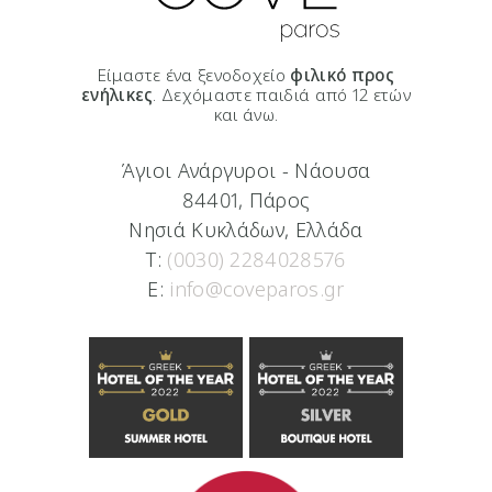
Είμαστε ένα ξενοδοχείο
φιλικό προς
ενήλικες
. Δεχόμαστε παιδιά από 12 ετών
και άνω.
Άγιοι Ανάργυροι - Νάουσα
84401, Πάρος
Νησιά Κυκλάδων, Ελλάδα
T:
(0030) 2284028576
E:
info@coveparos.gr